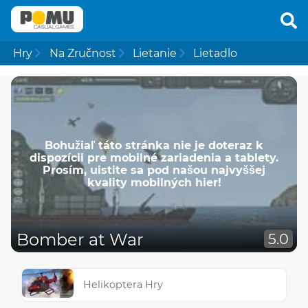
Hry
Na Zručnost
Lietanie
Lietadlo
Bohužiaľ táto stránka nie je doteraz k
dispozícii pre mobilné zariadenia a tablety.
Prosím, uistite sa pod našou najvyššej
kvality mobilných hier!
Bomber at War
5.0
Helikoptera Hry