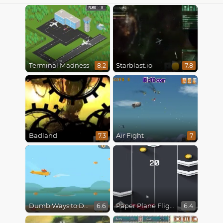
Terminal Madness
Starblast.io
8.2
7.8
Badland
Air Fight
7.3
7
Dumb Ways to Die 3: World Tour
Paper Plane Flight
6.6
6.4