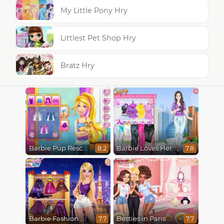
My Little Pony Hry
Littlest Pet Shop Hry
Bratz Hry
Barbie Pup Rescue
Barbie Loves Her Job
8.2
7.8
Barbie Fashion Week Model
Besties in Paris
7.7
7.7