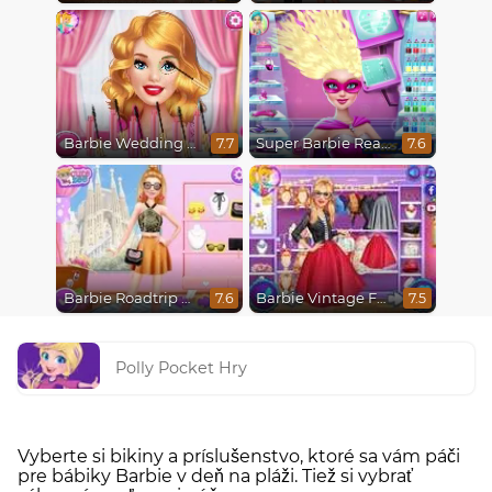
Barbie Wedding Fun
Super Barbie Real Haircuts
7.7
7.6
Barbie Roadtrip Adventure
Barbie Vintage Fair
7.6
7.5
Polly Pocket Hry
Vyberte si bikiny a príslušenstvo, ktoré sa vám páči
pre bábiky Barbie v deň na pláži. Tiež si vybrať