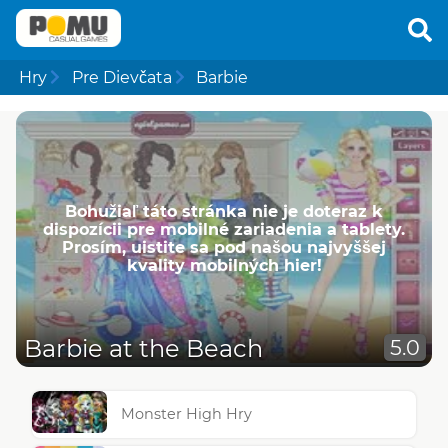
Hry
Pre Dievčata
Barbie
Bohužiaľ táto stránka nie je doteraz k
dispozícii pre mobilné zariadenia a tablety.
Prosím, uistite sa pod našou najvyššej
kvality mobilných hier!
Barbie at the Beach
5.0
Monster High Hry