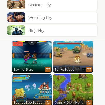
Gladiátor Hry
Wrestling Hry
Ninja Hry
Boxing Stars
Tanks Squad
7.7
7.3
SpongeBob SquarePants : Monster Island Adventures
Guns N Glory Heroes
7.1
7.1