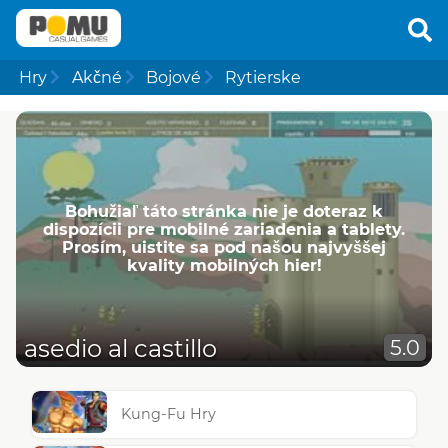
Hry
Akčné
Bojové
Rytierske
Bohužiaľ táto stránka nie je doteraz k
dispozícii pre mobilné zariadenia a tablety.
Prosím, uistite sa pod našou najvyššej
kvality mobilných hier!
asedio al castillo
5.0
Kung-Fu Hry