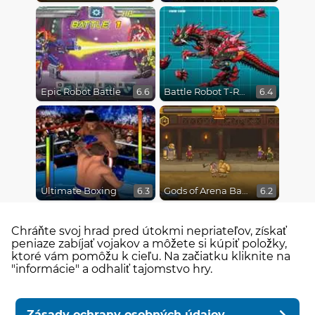
Epic Robot Battle
Battle Robot T-Rex Age
6.6
6.4
Ultimate Boxing
Gods of Arena Battles
6.3
6.2
Chráňte svoj hrad pred útokmi nepriateľov, získať
peniaze zabíjať vojakov a môžete si kúpiť položky,
ktoré vám pomôžu k cieľu. Na začiatku kliknite na
"informácie" a odhaliť tajomstvo hry.
Zásady ochrany osobných údajov