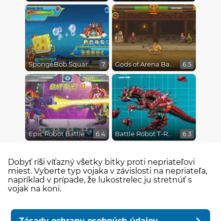
SpongeBob SquarePants : Monster Island Adventures
Gods of Arena Battles
7
6.5
Epic Robot Battle
Battle Robot T-Rex Age
6.4
6.3
Dobyť ríši víťazný všetky bitky proti nepriateľovi
miest. Vyberte typ vojaka v závislosti na nepriateľa,
napríklad v prípade, že lukostrelec ju stretnúť s
vojak na koni.
Zásady ochrany osobných údajov