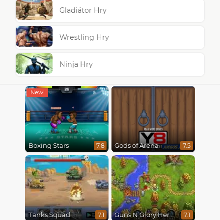
Gladiátor Hry
Wrestling Hry
Ninja Hry
Boxing Stars
Gods of Arena
7.8
7.5
Tanks Squad
Guns N Glory Heroes
7.1
7.1